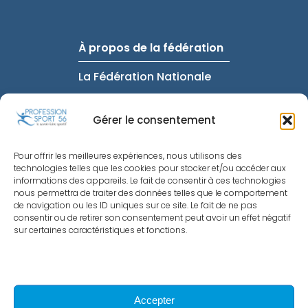
À propos de la fédération
La Fédération Nationale
FAQ
Gérer le consentement
Intranet
Informations utiles
Pour offrir les meilleures expériences, nous utilisons des
technologies telles que les cookies pour stocker et/ou accéder aux
Mentions Légales
informations des appareils. Le fait de consentir à ces technologies
nous permettra de traiter des données telles que le comportement
Politique de
de navigation ou les ID uniques sur ce site. Le fait de ne pas
Confidentialité
consentir ou de retirer son consentement peut avoir un effet négatif
sur certaines caractéristiques et fonctions.
Nous contacter
Politique de cookies
Accepter