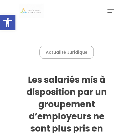
Skip
Menu
to
Ouvrir la barre d’outils
main
Close
content
Menu
Actualité Juridique
Les salariés mis à
disposition par un
groupement
d’employeurs ne
sont plus pris en